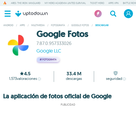
ARES: THE IRON VANGUARD
MY HERO ACADEMIA UNITED SURVIVAL
TICKET HERO
APPS VPN
BATTLE ROY
ANDROID
/
APPS
/
MULTIMEDIA
/
FOTOGRAFÍA
/
GOOGLE FOTOS
/
DESCARGAR
Google Fotos
7.87.0.957333026
Google LLC
#1
FOTOGRAFÍA
4.5
33.4 M
1,573
valoraciones
descargas
seguridad
La aplicación de fotos oficial de Google
PUBLICIDAD