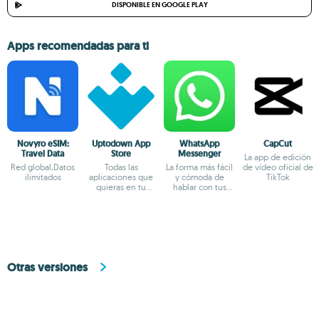
DISPONIBLE EN GOOGLE PLAY
Apps recomendadas para ti
Novyro eSIM:
Uptodown App
WhatsApp
CapCut
Travel Data
Store
Messenger
La app de edición
Red global,Datos
Todas las
La forma más fácil
de vídeo oficial de
ilimitados
aplicaciones que
y cómoda de
TikTok
quieras en tu
hablar con tus
terminal Android
amigos
Otras versiones