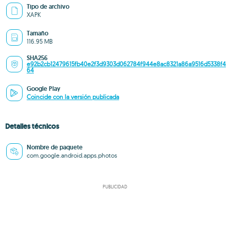
Tipo de archivo
XAPK
Tamaño
116.95 MB
SHA256
e92b2cb12479615fb40e2f3d9303d062784f944e8ac8321a86a9516d5338f4
64
Google Play
Coincide con la versión publicada
Detalles técnicos
Nombre de paquete
com.google.android.apps.photos
PUBLICIDAD