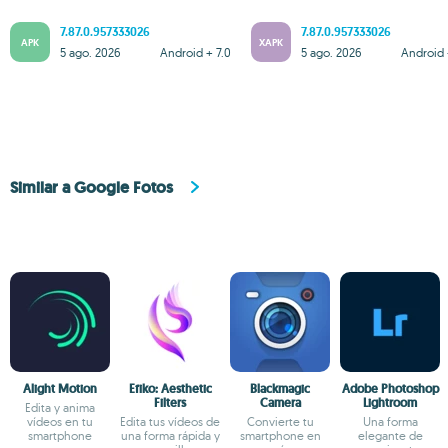
7.87.0.957333026
7.87.0.957333026
APK
XAPK
5 ago. 2026
Android + 7.0
5 ago. 2026
Android 
Similar a Google Fotos
Alight Motion
Efiko: Aesthetic
Blackmagic
Adobe Photoshop
Filters
Camera
Lightroom
Edita y anima
vídeos en tu
Edita tus vídeos de
Convierte tu
Una forma
smartphone
una forma rápida y
smartphone en
elegante de