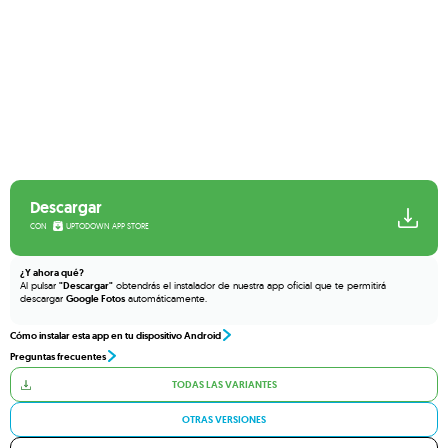
Descargar
CON
UPTODOWN APP STORE
¿Y ahora qué?
Al pulsar
"Descargar"
obtendrás el instalador de nuestra app oficial que te permitirá
descargar
Google Fotos
automáticamente.
Cómo instalar esta app en tu dispositivo Android
Preguntas frecuentes
TODAS LAS VARIANTES
OTRAS VERSIONES