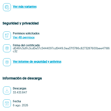
Ver más variantes
Seguridad y privacidad
Permisos solicitados
Ver 48 permisos
Firma del certificado
d046fc5d1fc3cd0e57c5444097cd5449,0ea37f3786c8273287600bee47186
c32
Ver informe de seguridad y antivirus
Información de descarga
Descargas
33.433.847
Fecha
6 ago. 2026