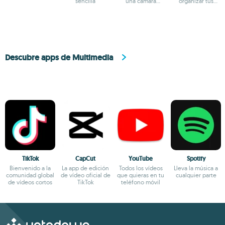
sencilla
una cámara
organizar tus
profesional
fotografías
Descubre apps de Multimedia
TikTok
CapCut
YouTube
Spotify
Bienvenido a la
La app de edición
Todos los vídeos
Lleva la música a
comunidad global
de vídeo oficial de
que quieras en tu
cualquier parte
de vídeos cortos
TikTok
teléfono móvil